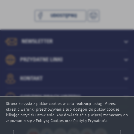
UDOSTĘPNIJ
NEWSLETTER
PRZYDATNE LINKI
KONTAKT
GODZINY PRACY URZĘDU
Strona korzysta z plików cookies w celu realizacji usług. Możesz
określić warunki przechowywania lub dostępu do plików cookies
klikając przycisk Ustawienia. Aby dowiedzieć się więcej zachęcamy do
zapoznania się z Polityką Cookies oraz Polityką Prywatności.
Online: 40
ZAPISZ WYBRANE