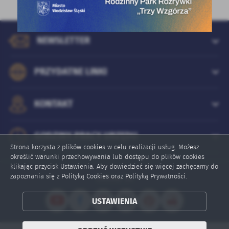
oraz innych dostawców usług. Firmy te działają w charakterze
pośredników prezentujących nasze treści w postaci
wiadomości, ofert, komunikatów mediów społecznościowych.
NEWSLETTER
PRZYDATNE LINKI
KONTAKT
GODZINY PRACY URZĘDU
Strona korzysta z plików cookies w celu realizacji usług. Możesz
określić warunki przechowywania lub dostępu do plików cookies
klikając przycisk Ustawienia. Aby dowiedzieć się więcej zachęcamy do
zapoznania się z Polityką Cookies oraz Polityką Prywatności.
Online: 54
USTAWIENIA
ZAPISZ WYBRANE
ODRZUĆ WSZYSTKIE