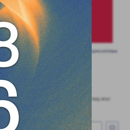
e
zyczyni się do poprawy komfortu jazdy oraz bezpieczeństwa
ch
ramach zadania wykonano kanalizację deszczową wraz
wca 2022 roku.
UDOSTĘPNIJ