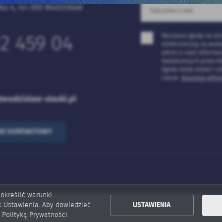
ka 4, 44-300 Wodzisław
Wyrażam zgodę na ot
2 459 04
elektroniczną na wsk
adres e-mail informac
świadczonych przez Ad
Zgoda może zostać co
czasie.
Klauzula infor
wodzislaw-slaski.pl
RZ KONTAKTOWY
 określić warunki
k Ustawienia. Aby dowiedzieć
USTAWIENIA
 Polityką Prywatności.