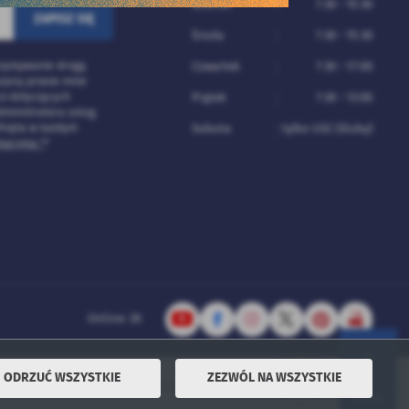
Wtorek
7:30 - 15:30
Środa
7:30 - 15:30
rzymywanie drogą
Czwartek
7:30 - 17:00
azany przeze mnie
ji dotyczących
Piątek
7:30 - 13:00
ministratora usług.
fnięta w każdym
Sobota
tylko USC (śluby)
macyjna *
*
Online: 26
ODRZUĆ WSZYSTKIE
ZEZWÓL NA WSZYSTKIE
Powered by
2ClickPortal® - Portale nowej generacji
DO GÓRY