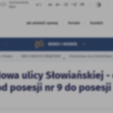
Zachmurzenie
18°C
Małe
Jak załatwić sprawę
Portale
Kontakt
Sprawy według wydziałów
BIZNES I ROZWÓJ
 i Rozwój
INNE FUNDUSZE ZEWNĘTRZNE
Przebudowa ulicy Słowiańskiej -
owa ulicy Słowiańskiej 
d posesji nr 9 do posesji