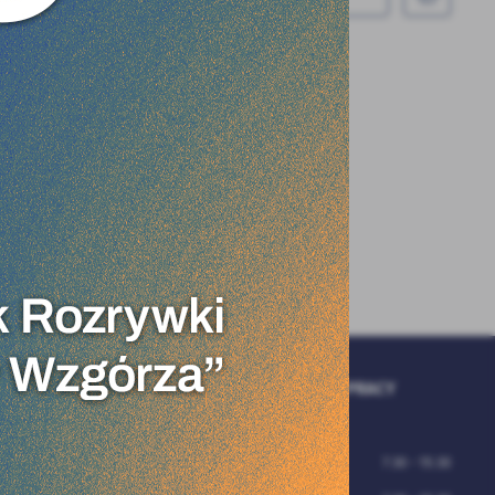
eb.
y
j
e
i,
GODZINY PRACY
URZĘDU
ettera i otrzymuj
Poniedziałek
7:30 - 15:30
odany adres e-mail