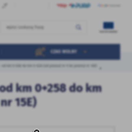
CZAS WOLNY
 od km 0+258 do km 0+528 (od posesji nr 9 do posesji nr 15E)
- od km 0+258 do km
 nr 15E)