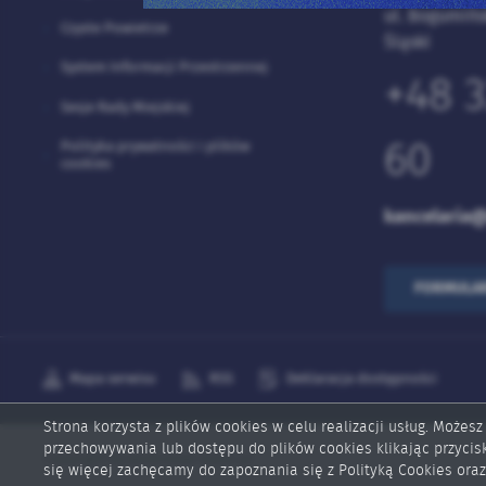
ul. Bogumińs
Czyste Powietrze
Śląski
System Informacji Przestrzennej
+48 3
Sesje Rady Miejskiej
Polityka prywatności i plików
60
cookies
kancelaria@
FORMULA
Mapa serwisu
RSS
Deklaracja dostępności
Strona korzysta z plików cookies w celu realizacji usług. Możesz
przechowywania lub dostępu do plików cookies klikając przycis
Copyright by wodzislaw-slaski.pl
się więcej zachęcamy do zapoznania się z Polityką Cookies oraz