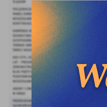
ŚLĄSKIM
PIELĘGNACJA DRZEWOSTANU W
PARKU ZAMKOWYM W
WODZISŁAWIU ŚLĄSKIM -
KONTYNUACJA ZADANIA
KAMPANIA INFORMACYJNO-
EDUKACYJNA DOTYCZĄCA
GOSPODARKI ODPADAMI NA
TERENIE GMINY- WSZYSTKIE
ŚMIECI NASZE SĄ
EKO-STYL OD MŁODZIEŃCZYCH
LAT – PROGRAM PROFILAKTYKI
ZDROWOTNEJ DLA UCZNIÓW
KLAS PIĄTYCH SZKÓŁ
PODSTAWOWYCH Z
WODZISŁAWIA ŚLĄSKIEGO
GROBY I CMENTARZE WOJENNE
W KRAJU
PRZEBUDOWA ULICY
SŁOWIAŃSKIEJ - OD KM 0+258