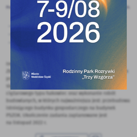
oraz innych dostawców usług. Firmy te działają w charakterze
Projekt realizowany w ramach Rządowego Funduszu Inwestycji Lokalnych.
pośredników prezentujących nasze treści w postaci
wiadomości, ofert, komunikatów mediów społecznościowych.
Wartość całkowita projektu: 3 360 000,00 zł.
Łączna wartość dofinansowania: 3 360 000,00 zł.
Rządowy Funduszu Inwestycji Lokalnych: 3 360
000,00 zł.
Inwestycja dotyczy przebudowy Punktu Selektywnego
Zbierania Odpadów Komunalnych Wodzisławiu Śląskim
przy ul. Marklowickej 21 F. W ramach zadania planuje
się zakup sprzętu: koparko-ładowarki i samochodu
ciężarowego typu hakowiec oraz wykonanie robót
budowlanych, w których najważniejsza jest: przebudowa
istniejącego budynku gospodarczego na budynek
PSZOK. Ukończenie zadania zaplanowane jest
na listopad 2022 r.