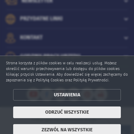
NEWSLETTER
PRZYDATNE LINKI
KONTAKT
GODZINY PRACY URZĘDU
Strona korzysta z plików cookies w celu realizacji usług. Możesz
określić warunki przechowywania lub dostępu do plików cookies
klikając przycisk Ustawienia. Aby dowiedzieć się więcej zachęcamy do
zapoznania się z Polityką Cookies oraz Polityką Prywatności.
Online: 82
ZAPISZ WYBRANE
USTAWIENIA
ODRZUĆ WSZYSTKIE
ODRZUĆ WSZYSTKIE
ZEZWÓL NA WSZYSTKIE
Copyright by wodzislaw-slaski.pl
Powered by
2ClickPortal® - Portale nowej generacji
ZEZWÓL NA WSZYSTKIE