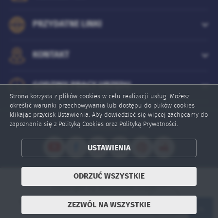
PRZYDATNE LINKI
KONTAKT
GODZINY PRACY URZĘDU
Strona korzysta z plików cookies w celu realizacji usług. Możesz
określić warunki przechowywania lub dostępu do plików cookies
klikając przycisk Ustawienia. Aby dowiedzieć się więcej zachęcamy do
zapoznania się z Polityką Cookies oraz Polityką Prywatności.
Online: 83
ZAPISZ WYBRANE
USTAWIENIA
ODRZUĆ WSZYSTKIE
ODRZUĆ WSZYSTKIE
ZEZWÓL NA WSZYSTKIE
Copyright by wodzislaw-slaski.pl
Powered by
2ClickPortal® - Portale nowej generacji
ZEZWÓL NA WSZYSTKIE