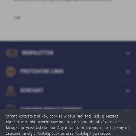
NEWSLETTER
PRZYDATNE LINKI
KONTAKT
GODZINY PRACY URZĘDU
Strona korzysta z plików cookies w celu realizacji usług. Możesz
określić warunki przechowywania lub dostępu do plików cookies
ZAPISZ WYBRANE
klikając przycisk Ustawienia. Aby dowiedzieć się więcej zachęcamy do
zapoznania się z Polityką Cookies oraz Polityką Prywatności.
Online: 33