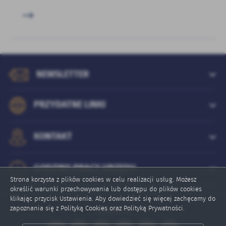
NEWSLETTER
PRZYDATNE LINKI
KONTAKT
GODZINY PRACY URZĘDU
Strona korzysta z plików cookies w celu realizacji usług. Możesz
określić warunki przechowywania lub dostępu do plików cookies
klikając przycisk Ustawienia. Aby dowiedzieć się więcej zachęcamy do
zapoznania się z Polityką Cookies oraz Polityką Prywatności.
Online: 8
ZAPISZ WYBRANE