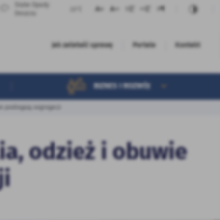
Słabe Opady
23°C
Deszczu
Jak załatwić sprawę
Portale
Kontakt
Sprawy według wydziałów
BIZNES I ROZWÓJ
wie podlegają segregacji
ia, odzież i obuwie
ji