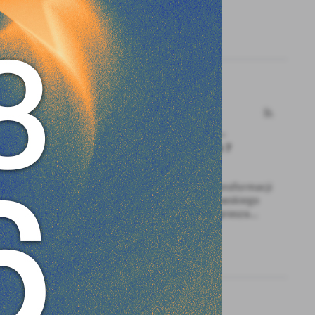
e
03 - 04 - 2025
TransformujeMY Śląskie -
zapraszamy na spotkanie 7
 zbierania
kwietnia
lektywnego
Departament Rozwoju i Transformacji
Regionu Urzędu Marszałkowskiego
Województwa Śląskiego zaprasza...
ch
ia
 można
 stanie
stawianie