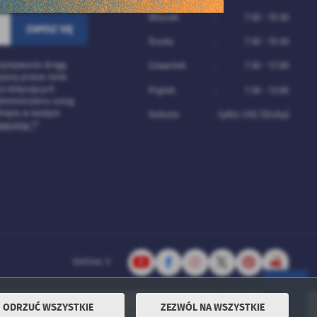
Wtorek
7:30 - 15:30
Środa
7:30 - 15:30
rzymywanie drogą
Czwartek
7:30 - 17:00
azany przeze mnie
ji dotyczących
Piątek
7:30 - 13:00
ministratora usług.
fnięta w każdym
Sobota
tylko USC (śluby)
macyjna *
*
Online: 3
ODRZUĆ WSZYSTKIE
ZEZWÓL NA WSZYSTKIE
Powered by
2ClickPortal® - Portale nowej generacji