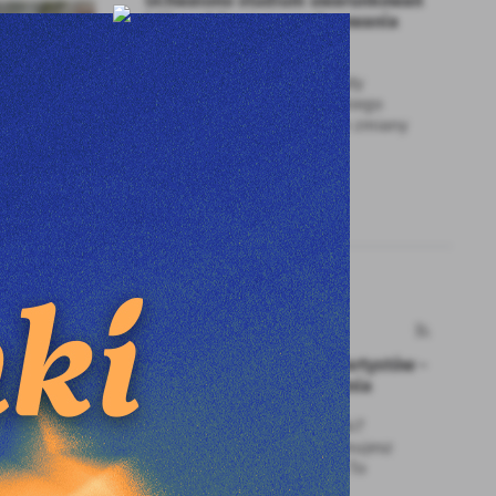
Uchwalono studium uwarunkowań
i kierunków zagospodarowania
przestrzennego miasta
Podczas marcowej sesji Rady
Miejskiej Wodzisławia Śląskiego
podjęto uchwałę w sprawie zmiany
studium...
03 - 04 - 2025
Stypendia i nagrody dla artystów -
złóż wniosek do 15 kwietnia
Masz talent i pasję do sztuki?
Tworzysz, inspirujesz, promujesz
kulturę w naszym mieście? To
właśnie...