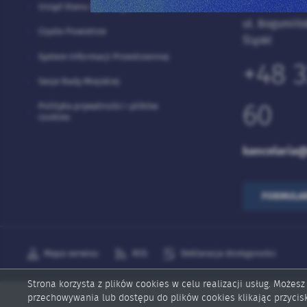
ŚLĄSKIEGO
Urząd Stanu Cywilnego
ul. Bogumińs
Czyste Powietrze
Śląski
System Informacji Przestrzennej
+48 3
Sesje Rady Miejskiej
Polityka prywatności i plików
60
cookies
kancelaria@
FORMULA
Mapa serwisu
RSS
Deklaracja dostępności
Strona korzysta z plików cookies w celu realizacji usług. Możesz
przechowywania lub dostępu do plików cookies klikając przycis
Copyright by wodzislaw-slaski.pl