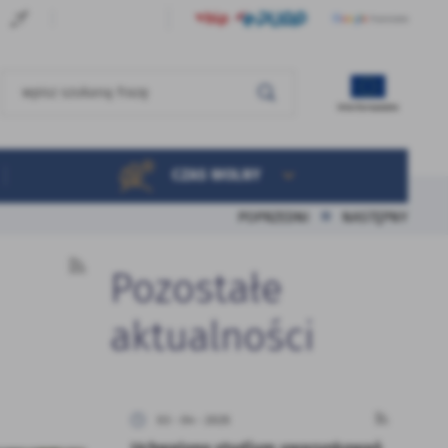
CZAS WOLNY
POPRZEDNI
NASTĘPNY
Pozostałe
aktualności
03 - 04 - 2025