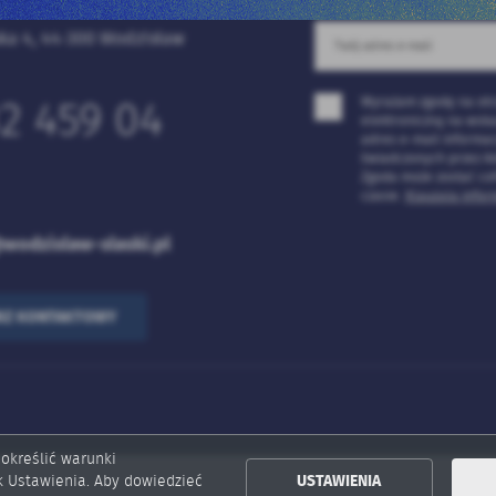
ka 4, 44-300 Wodzisław
Wyrażam zgodę na ot
2 459 04
elektroniczną na wsk
adres e-mail informac
świadczonych przez Ad
Zgoda może zostać co
czasie.
Klauzula infor
wodzislaw-slaski.pl
RZ KONTAKTOWY
 określić warunki
k Ustawienia. Aby dowiedzieć
USTAWIENIA