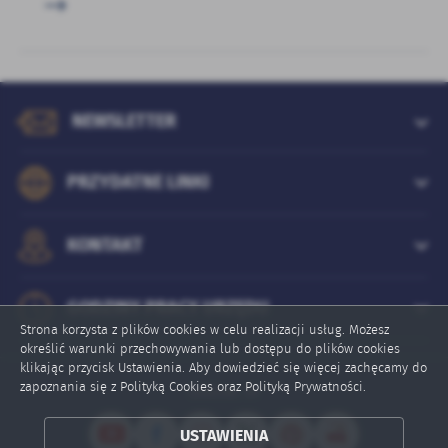
NEWSLETTER
PRZYDATNE LINKI
KONTAKT
GODZINY PRACY URZĘDU
Strona korzysta z plików cookies w celu realizacji usług. Możesz
określić warunki przechowywania lub dostępu do plików cookies
klikając przycisk Ustawienia. Aby dowiedzieć się więcej zachęcamy do
zapoznania się z Polityką Cookies oraz Polityką Prywatności.
Online: 97
ZAPISZ WYBRANE
USTAWIENIA