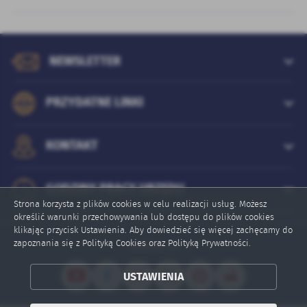
NEWSLETTER
PRZYDATNE LINKI
KONTAKT
GODZINY PRACY URZĘDU
Strona korzysta z plików cookies w celu realizacji usług. Możesz
określić warunki przechowywania lub dostępu do plików cookies
klikając przycisk Ustawienia. Aby dowiedzieć się więcej zachęcamy do
zapoznania się z Polityką Cookies oraz Polityką Prywatności.
Online: 29
ZAPISZ WYBRANE
USTAWIENIA
ODRZUĆ WSZYSTKIE