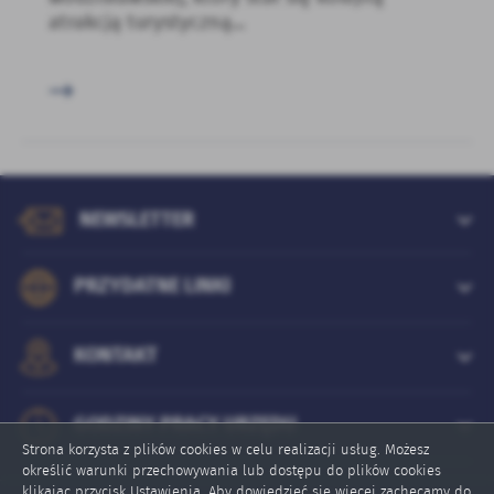
atrakcją turystyczną...
NEWSLETTER
PRZYDATNE LINKI
KONTAKT
GODZINY PRACY URZĘDU
Strona korzysta z plików cookies w celu realizacji usług. Możesz
określić warunki przechowywania lub dostępu do plików cookies
klikając przycisk Ustawienia. Aby dowiedzieć się więcej zachęcamy do