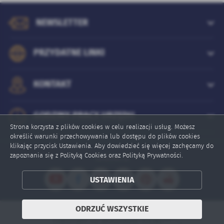
NEWSLETTER
PRZYDATNE LINKI
KONTAKT
GODZINY PRACY URZĘDU
Strona korzysta z plików cookies w celu realizacji usług. Możesz
określić warunki przechowywania lub dostępu do plików cookies
klikając przycisk Ustawienia. Aby dowiedzieć się więcej zachęcamy do
zapoznania się z Polityką Cookies oraz Polityką Prywatności.
Online: 8
ZAPISZ WYBRANE
USTAWIENIA
ODRZUĆ WSZYSTKIE
ODRZUĆ WSZYSTKIE
ZEZWÓL NA WSZYSTKIE
Copyright by wodzislaw-slaski.pl