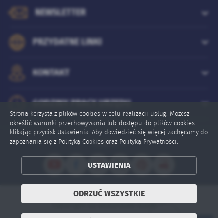
NEWSLETTER
PRZYDATNE LINKI
KONTAKT
GODZINY PRACY URZĘDU
Strona korzysta z plików cookies w celu realizacji usług. Możesz
określić warunki przechowywania lub dostępu do plików cookies
klikając przycisk Ustawienia. Aby dowiedzieć się więcej zachęcamy do
zapoznania się z Polityką Cookies oraz Polityką Prywatności.
Online: 7
ZAPISZ WYBRANE
USTAWIENIA
ODRZUĆ WSZYSTKIE
ODRZUĆ WSZYSTKIE
ZEZWÓL NA WSZYSTKIE
Copyright by wodzislaw-slaski.pl