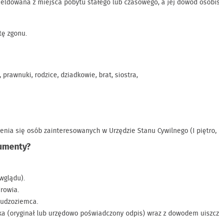
eldowana z miejsca pobytu stałego lub czasowego, a jej dowód osobis
tę zgonu.
 prawnuki, rodzice, dziadkowie, brat, siostra,
nia się osób zainteresowanych w Urzędzie Stanu Cywilnego (I piętro, po
umenty?
wglądu).
rowia.
cudzoziemca.
 (oryginał lub urzędowo poświadczony odpis) wraz z dowodem uiszcz