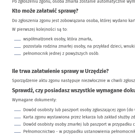
Po zgłoszeniu zgonu, osoba zmarła zostanie automatycznie wym
Kto może załatwić sprawę?
Do zgłoszenia zgonu jest zobowiązana osoba, której wydano kar
W pierwszej kolejności są to:
współmałżonek osoby, która zmarła,
pozostała rodzina zmarłej osoby, na przykład dzieci, wnuki,
pełnomocnik jednej z powyższych osób.
Ile trwa załatwienie sprawy w Urzędzie?
Sporządzenie aktu zgonu następuje niezwłocznie w chwili zgłosze
Sprawdź, czy posiadasz wszystkie wymagane dok
Wymagane dokumenty:
Dowód osobisty lub paszport osoby zgłaszającej zgon (do 
Karta zgonu wystawiona przez lekarza lub zakład służby zd
Dowód osobisty osoby zmarłej lub paszport w przypadku 
Pełnomocnictwo - w przypadku ustanowienia pełnomocnika