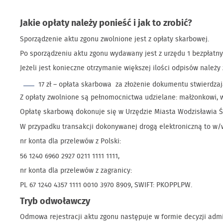
Jakie opłaty należy ponieść i jak to zrobić?
Sporządzenie aktu zgonu zwolnione jest z opłaty skarbowej.
Po sporządzeniu aktu zgonu wydawany jest z urzędu 1 bezpłatn
Jeżeli jest konieczne otrzymanie większej ilości odpisów należy 
17 zł – opłata skarbowa za złożenie dokumentu stwierdza
Z opłaty zwolnione są pełnomocnictwa udzielane: małżonkowi,
Opłatę skarbową dokonuje się w Urzędzie Miasta Wodzisławia Śl
W przypadku transakcji dokonywanej drogą elektroniczną to w/w
nr konta dla przelewów z Polski:
56 1240 6960 2927 0211 1111 1111,
nr konta dla przelewów z zagranicy:
PL 67 1240 4357 1111 0010 3970 8909, SWIFT: PKOPPLPW.
Tryb odwoławczy
Odmowa rejestracji aktu zgonu następuje w formie decyzji admi