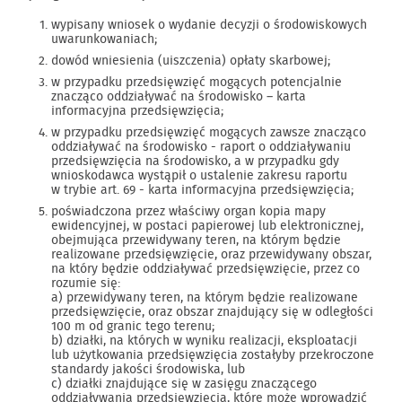
wypisany wniosek o wydanie decyzji o środowiskowych
uwarunkowaniach;
dowód wniesienia (uiszczenia) opłaty skarbowej;
w przypadku przedsięwzięć mogących potencjalnie
znacząco oddziaływać na środowisko – karta
informacyjna przedsięwzięcia;
w przypadku przedsięwzięć mogących zawsze znacząco
oddziaływać na środowisko - raport o oddziaływaniu
przedsięwzięcia na środowisko, a w przypadku gdy
wnioskodawca wystąpił o ustalenie zakresu raportu
w trybie art. 69 - karta informacyjna przedsięwzięcia;
poświadczona przez właściwy organ kopia mapy
ewidencyjnej, w postaci papierowej lub elektronicznej,
obejmująca przewidywany teren, na którym będzie
realizowane przedsięwzięcie, oraz przewidywany obszar,
na który będzie oddziaływać przedsięwzięcie, przez co
rozumie się:
a) przewidywany teren, na którym będzie realizowane
przedsięwzięcie, oraz obszar znajdujący się w odległości
100 m od granic tego terenu;
b) działki, na których w wyniku realizacji, eksploatacji
lub użytkowania przedsięwzięcia zostałyby przekroczone
standardy jakości środowiska, lub
c) działki znajdujące się w zasięgu znaczącego
oddziaływania przedsięwzięcia, które może wprowadzić