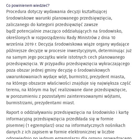
Co powinienem wiedzieć?
Procedura dotyczy wydawania decyzji kształtującej
środowiskowe warunki planowanego przedsięwzięcia,
zaliczanego do kategorii przedsięwzięć zawsze
bądź potencjalnie znacząco oddziałujących na środowisko,
określonych w rozporządzeniu Rady Ministrów z dnia 10
września 2019 r. Decyzja środowiskowa wiąże organy wydające
późniejsze decyzje w procesie inwestycyjnym, determinując już
na samym jego początku wiele istotnych cech planowanego
przedsięwzięcia. W przypadku przedsięwzięcia wykraczającego
poza obszar jednej gminy decyzję o środowiskowych
uwarunkowaniach wydaje wójt, burmistrz, prezydent miasta,
na którego obszarze właściwości znajduje się największa część
terenu, na którym ma być realizowane dane przedsięwzięcie,
w porozumieniu z pozostałymi zainteresowanymi wójtami,
burmistrzami, prezydentami miast.
Raport o oddziaływaniu przedsięwzięcia na środowisko i kartę
informacyjną przedsięwzięcia przedkłada się w formie
pisemnej (1 egzemplarz) oraz na informatycznych nośnikach
danych z ich zapisem w formie elektronicznej w liczbie
odpowiednio po jednym egzemplarzu dla organu prowadzącego