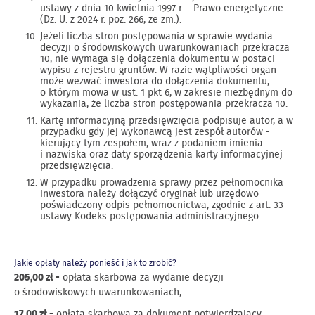
ustawy z dnia 10 kwietnia 1997 r. - Prawo energetyczne
(Dz. U. z 2024 r. poz. 266, ze zm.).
Jeżeli liczba stron postępowania w sprawie wydania
decyzji o środowiskowych uwarunkowaniach przekracza
10, nie wymaga się dołączenia dokumentu w postaci
wypisu z rejestru gruntów. W razie wątpliwości organ
może wezwać inwestora do dołączenia dokumentu,
o którym mowa w ust. 1 pkt 6, w zakresie niezbędnym do
wykazania, że liczba stron postępowania przekracza 10.
Kartę informacyjną przedsięwzięcia podpisuje autor, a w
przypadku gdy jej wykonawcą jest zespół autorów -
kierujący tym zespołem, wraz z podaniem imienia
i nazwiska oraz daty sporządzenia karty informacyjnej
przedsięwzięcia.
W przypadku prowadzenia sprawy przez pełnomocnika
inwestora należy dołączyć oryginał lub urzędowo
poświadczony odpis pełnomocnictwa, zgodnie z art. 33
ustawy Kodeks postępowania administracyjnego.
Jakie opłaty należy ponieść i jak to zrobić?
205,00 zł -
opłata skarbowa za wydanie decyzji
o środowiskowych uwarunkowaniach,
17,00 zł -
opłata skarbowa za dokument potwierdzający