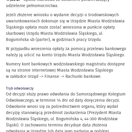
udzielenie pełnomocnictwa.
Jeżeli złożenie wniosku o wydanie decyzji o środowiskowych
uwarunkowaniach dokonuje się w Urzędzie Miasta Wodzisławia
Śląskiego opłata może zostać wniesiona w punkcie opłaty
skarbowej Urzędu Miasta Wodzisławia Śląskiego, ul.
Bogumińska 4b (parter), w godzinach pracy Urzędu.
W przypadku wniesienia opłaty za pomocą przelewu bankowego
należy ją uiścić na konto Urzędu Miasta Wodzisławia Śląskiego.
Numery kont bankowych wodzisławskiego magistratu dostępne
są na stronie internetowej Miasta Wodzisławia Śląskiego
w zakładce Urząd -> Finanse -> Rachunki bankowe.
Tryb odwoławczy
Od decyzji służy prawo odwołania do Samorządowego Kolegium
Odwoławczego, w terminie 14 dni od daty doręczenia decyzji.
Odwołanie wnosi się za pośrednictwem organu, który wydał
decyzję stanowiącą przedmiot zaskarżenia (Prezydent Miasta
Wodzisławia Śląskiego, ul. Bogumińska 4, 44-300 Wodzisław
Śląski). O zachowaniu terminu decyduje data złożenia
odwołania w Urzędzie lub data jego nadania w polskiej