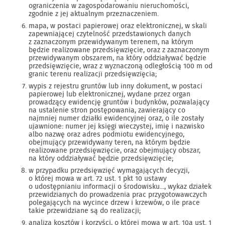
ograniczenia w zagospodarowaniu nieruchomości,
zgodnie z jej aktualnym przeznaczeniem.
mapa, w postaci papierowej oraz elektronicznej, w skali
zapewniającej czytelność przedstawionych danych
z zaznaczonym przewidywanym terenem, na którym
będzie realizowane przedsięwzięcie, oraz z zaznaczonym
przewidywanym obszarem, na który oddziaływać będzie
przedsięwzięcie, wraz z wyznaczoną odległością 100 m od
granic terenu realizacji przedsięwzięcia;
wypis z rejestru gruntów lub inny dokument, w postaci
papierowej lub elektronicznej, wydane przez organ
prowadzący ewidencję gruntów i budynków, pozwalający
na ustalenie stron postępowania, zawierający co
najmniej numer działki ewidencyjnej oraz, o ile zostały
ujawnione: numer jej księgi wieczystej, imię i nazwisko
albo nazwę oraz adres podmiotu ewidencyjnego,
obejmujący przewidywany teren, na którym będzie
realizowane przedsięwzięcie, oraz obejmujący obszar,
na który oddziaływać będzie przedsięwzięcie;
w przypadku przedsięwzięć wymagających decyzji,
o której mowa w art. 72 ust. 1 pkt 10 ustawy
o udostępnianiu informacji o środowisku..., wykaz działek
przewidzianych do prowadzenia prac przygotowawczych
polegających na wycince drzew i krzewów, o ile prace
takie przewidziane są do realizacji;
analiza kosztów i korzyści, o której mowa w art. 10a ust. 1