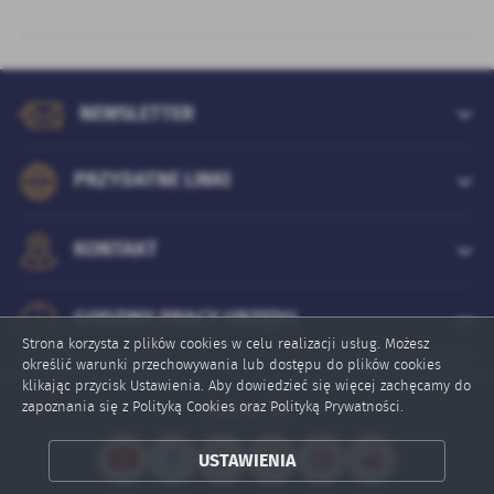
NEWSLETTER
PRZYDATNE LINKI
KONTAKT
GODZINY PRACY URZĘDU
Strona korzysta z plików cookies w celu realizacji usług. Możesz
określić warunki przechowywania lub dostępu do plików cookies
klikając przycisk Ustawienia. Aby dowiedzieć się więcej zachęcamy do
zapoznania się z Polityką Cookies oraz Polityką Prywatności.
Online: 24
ZAPISZ WYBRANE
USTAWIENIA