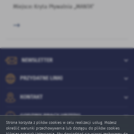
Miejsce: Kryta Pływalnia „MANTA”
NEWSLETTER
PRZYDATNE LINKI
KONTAKT
GODZINY PRACY URZĘDU
Strona korzysta z plików cookies w celu realizacji usług. Możesz
określić warunki przechowywania lub dostępu do plików cookies