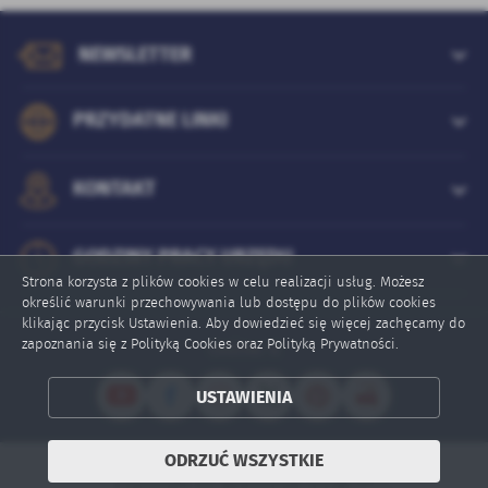
NEWSLETTER
PRZYDATNE LINKI
KONTAKT
GODZINY PRACY URZĘDU
Strona korzysta z plików cookies w celu realizacji usług. Możesz
określić warunki przechowywania lub dostępu do plików cookies
klikając przycisk Ustawienia. Aby dowiedzieć się więcej zachęcamy do
zapoznania się z Polityką Cookies oraz Polityką Prywatności.
Online: 6
ZAPISZ WYBRANE
USTAWIENIA
ODRZUĆ WSZYSTKIE
ODRZUĆ WSZYSTKIE
Copyright by wodzislaw-slaski.pl