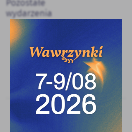
Pozostałe
oraz innych dostawców usług. Firmy te działają w charakterze
pośredników prezentujących nasze treści w postaci
wydarzenia
wiadomości, ofert, komunikatów mediów społecznościowych.
01 - 05 - 2026 Godz. 11:00
Kino Dzieci: „Pan Ryba” - animacja, +6, 92
min
Miejsce: Kino Pegaz
01 - 05 - 2026 Godz. 13:00
Majówkowa Strefa Aktywności: bezpłatna