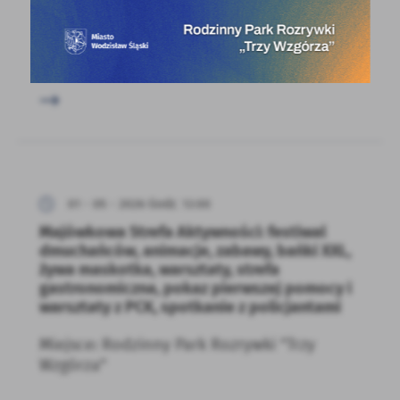
pneumatyczna ścianka wspinaczkowa
Miejsce: Ośrodek Rekreacyjny "Balaton"
01 - 05 - 2026 Godz. 13:00
Majówkowa Strefa Aktywności: festiwal
dmuchańców, animacje, zabawy, bańki XXL,
żywa maskotka, warsztaty, strefa
gastronomiczna, pokaz pierwszej pomocy i
warsztaty z PCK, spotkanie z policjantami
Miejsce: Rodzinny Park Rozrywki "Trzy
Wzgórza"