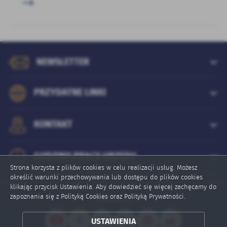
NEWSLETTER
PRZYDATNE LINKI
KONTAKT
GODZINY PRACY URZĘDU
Strona korzysta z plików cookies w celu realizacji usług. Możesz
określić warunki przechowywania lub dostępu do plików cookies
klikając przycisk Ustawienia. Aby dowiedzieć się więcej zachęcamy do
zapoznania się z Polityką Cookies oraz Polityką Prywatności.
Online: 63
ZAPISZ WYBRANE
USTAWIENIA