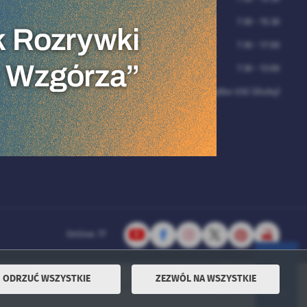
Środa
7:30 - 15:30
rzymywanie drogą
Czwartek
7:30 - 17:00
azany przeze mnie
ji dotyczących
Piątek
7:30 - 13:00
ministratora usług.
fnięta w każdym
Sobota
tylko USC (śluby)
macyjna *
*
Online: 77
ODRZUĆ WSZYSTKIE
ZEZWÓL NA WSZYSTKIE
Powered by
2ClickPortal® - Portale nowej generacji
DO GÓRY