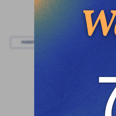
POWRÓT
DO KATEGORII
U
Sz
w
N
Ni
um
Pl
Wi
do