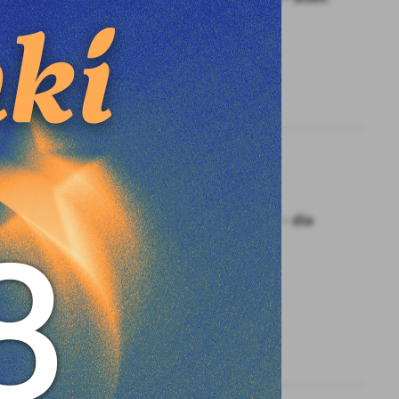
35 zł
Miejsce: WCK
STĘPNY
12 - 06 - 2025 Godz. 09:00
Turniej „Z głową w sieci” - dla
wodzisławskich szkół
podstawowych
e
Miejsce: Stadion Aleja, ul.
Bogumińska 8