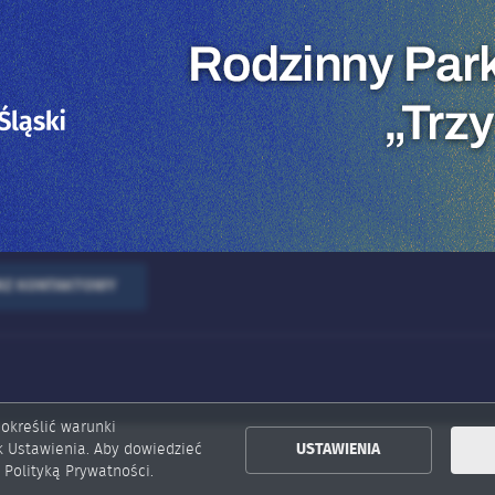
ka 4, 44-300 Wodzisław
ert, komunikatów mediów społecznościowych.
Wyrażam zgodę na ot
2 459 04
elektroniczną na wsk
adres e-mail informac
świadczonych przez Ad
Zgoda może zostać co
czasie.
Klauzula infor
wodzislaw-slaski.pl
RZ KONTAKTOWY
 określić warunki
k Ustawienia. Aby dowiedzieć
USTAWIENIA
 Polityką Prywatności.