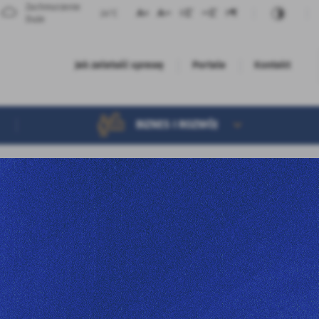
Zachmurzenie
24°C
Duże
Jak załatwić sprawę
Portale
Kontakt
Sprawy według wydziałów
BIZNES I ROZWÓJ