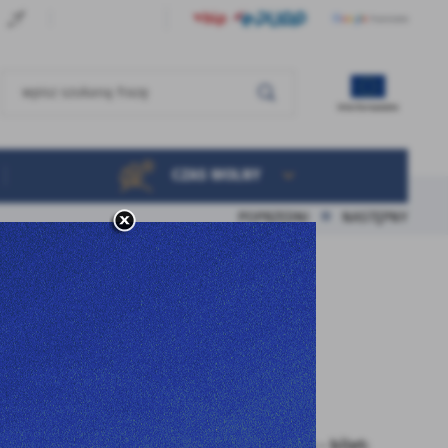
CZAS WOLNY
POPRZEDNI
NASTĘPNY
Pozostałe
wydarzenia
11 - 06 - 2025 Godz. 17:30
Gala Finałowa Akrobreak - bilet: