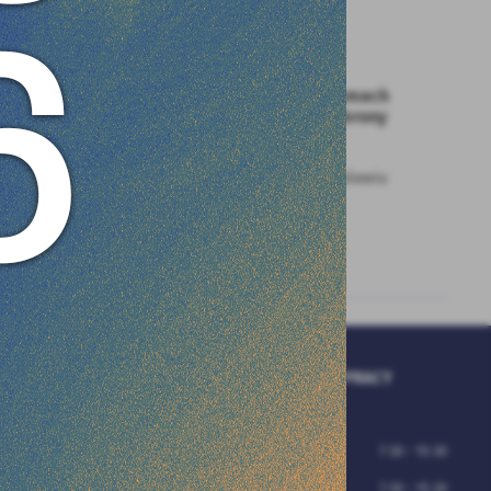
12 - 06 - 2025 Godz. 18:00
ch
Dziewiąte spotkanie w ramach
cyklu warsztatów samoobrony
Miejsce: Zespół Szkolno-
Przedszkolny nr 1 w Wodzisławiu
Śląskim, ul. Konwaliowa 4
eb.
y
GODZINY PRACY
URZĘDU
ettera i otrzymuj
j
Poniedziałek
7:30 - 15:30
odany adres e-mail
e
Wtorek
7:30 - 15:30
i,