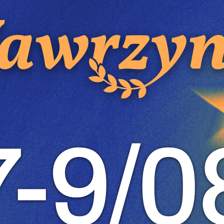
POPRZEDNI
NA
stawienia
anujemy Twoją prywatność. Możesz zmienić ustawienia cookies lub zaakceptować j
szystkie. W dowolnym momencie możesz dokonać zmiany swoich ustawień.
iezbędne
ezbędne pliki cookies służą do prawidłowego funkcjonowania strony internetowej i
ożliwiają Ci komfortowe korzystanie z oferowanych przez nas usług.
iki cookies odpowiadają na podejmowane przez Ciebie działania w celu m.in.
ęcej
stosowania Twoich ustawień preferencji prywatności, logowania czy wypełniania