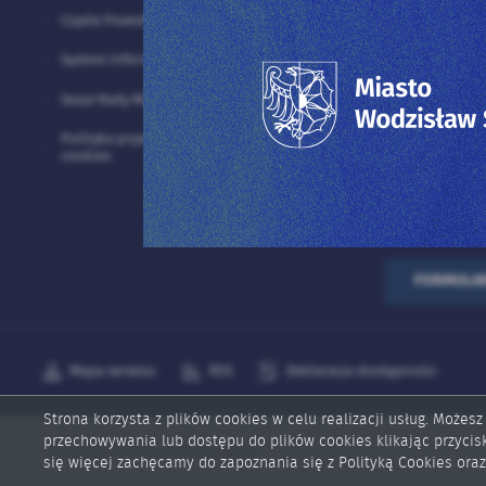
ul. Bogumińs
of
Czyste Powietrze
Śląski
System Informacji Przestrzennej
+48 3
Sesje Rady Miejskiej
Polityka prywatności i plików
60
cookies
kancelaria@
FORMULA
Mapa serwisu
RSS
Deklaracja dostępności
Strona korzysta z plików cookies w celu realizacji usług. Możesz
przechowywania lub dostępu do plików cookies klikając przycis
Copyright by wodzislaw-slaski.pl
się więcej zachęcamy do zapoznania się z Polityką Cookies oraz