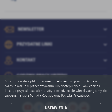
NEWSLETTER
PRZYDATNE LINKI
KONTAKT
GODZINY PRACY URZĘDU
Strona korzysta z plików cookies w celu realizacji usług. Możesz
określić warunki przechowywania lub dostępu do plików cookies
klikając przycisk Ustawienia. Aby dowiedzieć się więcej zachęcamy do
zapoznania się z Polityką Cookies oraz Polityką Prywatności.
Online: 45
ZAPISZ WYBRANE
USTAWIENIA