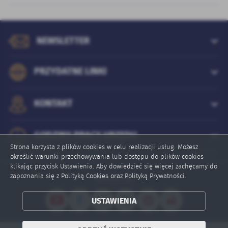
NEWSLETTER
PRZYDATNE LINKI
KONTAKT
GODZINY PRACY URZĘDU
Strona korzysta z plików cookies w celu realizacji usług. Możesz
określić warunki przechowywania lub dostępu do plików cookies
klikając przycisk Ustawienia. Aby dowiedzieć się więcej zachęcamy do
zapoznania się z Polityką Cookies oraz Polityką Prywatności.
Online: 20
ZAPISZ WYBRANE
USTAWIENIA
ODRZUĆ WSZYSTKIE