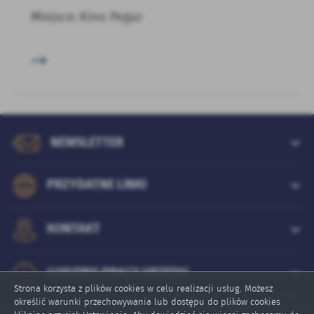
Miejsce: Kino Pegaz
NEWSLETTER
PRZYDATNE LINKI
KONTAKT
GODZINY PRACY URZĘDU
Strona korzysta z plików cookies w celu realizacji usług. Możesz
określić warunki przechowywania lub dostępu do plików cookies