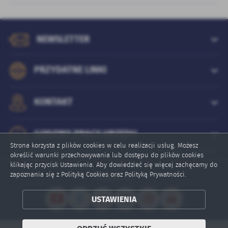
NEWSLETTER
PRZYDATNE LINKI
KONTAKT
GODZINY PRACY URZĘDU
Strona korzysta z plików cookies w celu realizacji usług. Możesz
określić warunki przechowywania lub dostępu do plików cookies
klikając przycisk Ustawienia. Aby dowiedzieć się więcej zachęcamy do
zapoznania się z Polityką Cookies oraz Polityką Prywatności.
Online: 45
ZAPISZ WYBRANE
USTAWIENIA
ODRZUĆ WSZYSTKIE