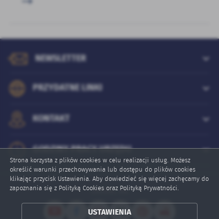
NEWSLETTER
PRZYDATNE LINKI
KONTAKT
GODZINY PRACY URZĘDU
Strona korzysta z plików cookies w celu realizacji usług. Możesz
określić warunki przechowywania lub dostępu do plików cookies
klikając przycisk Ustawienia. Aby dowiedzieć się więcej zachęcamy do
zapoznania się z Polityką Cookies oraz Polityką Prywatności.
Online: 40
ZAPISZ WYBRANE
USTAWIENIA