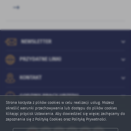
NEWSLETTER
PRZYDATNE LINKI
KONTAKT
GODZINY PRACY URZĘDU
Strona korzysta z plików cookies w celu realizacji usług. Możesz
określić warunki przechowywania lub dostępu do plików cookies
klikając przycisk Ustawienia. Aby dowiedzieć się więcej zachęcamy do
zapoznania się z Polityką Cookies oraz Polityką Prywatności.
Online: 55