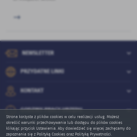
NEWSLETTER
PRZYDATNE LINKI
KONTAKT
GODZINY PRACY URZĘDU
Strona korzysta z plików cookies w celu realizacji usług. Możesz
określić warunki przechowywania lub dostępu do plików cookies
klikając przycisk Ustawienia. Aby dowiedzieć się więcej zachęcamy do
zapoznania się z Polityką Cookies oraz Polityką Prywatności.
Online: 51