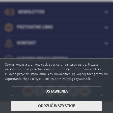
NEWSLETTER
PRZYDATNE LINKI
KONTAKT
GODZINY PRACY URZĘDU
Strona korzysta z plików cookies w celu realizacji usług. Możesz
określić warunki przechowywania lub dostępu do plików cookies
klikając przycisk Ustawienia. Aby dowiedzieć się więcej zachęcamy do
zapoznania się z Polityką Cookies oraz Polityką Prywatności.
Online: 21
ZAPISZ WYBRANE
USTAWIENIA
ODRZUĆ WSZYSTKIE
ODRZUĆ WSZYSTKIE
Copyright by wodzislaw-slaski.pl