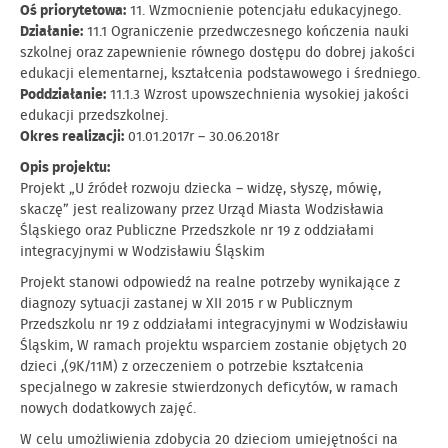
Oś priorytetowa:
11. Wzmocnienie potencjału edukacyjnego.
Działanie:
11.1 Ograniczenie przedwczesnego kończenia nauki
szkolnej oraz zapewnienie równego dostępu do dobrej jakości
edukacji elementarnej, kształcenia podstawowego i średniego.
Poddziałanie:
11.1.3 Wzrost upowszechnienia wysokiej jakości
edukacji przedszkolnej.
Okres realizacji:
01.01.2017r – 30.06.2018r
Opis projektu:
Projekt „U źródeł rozwoju dziecka – widzę, słyszę, mówię,
skaczę” jest realizowany przez Urząd Miasta Wodzisławia
Śląskiego oraz Publiczne Przedszkole nr 19 z oddziałami
integracyjnymi w Wodzisławiu Śląskim
Projekt stanowi odpowiedź na realne potrzeby wynikające z
diagnozy sytuacji zastanej w XII 2015 r w Publicznym
Przedszkolu nr 19 z oddziałami integracyjnymi w Wodzisławiu
Śląskim, W ramach projektu wsparciem zostanie objętych 20
dzieci ,(9K/11M) z orzeczeniem o potrzebie kształcenia
specjalnego w zakresie stwierdzonych deficytów, w ramach
nowych dodatkowych zajęć.
W celu umożliwienia zdobycia 20 dzieciom umiejętności na