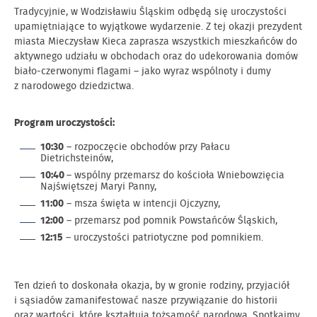
Tradycyjnie, w Wodzisławiu Śląskim odbędą się uroczystości
upamiętniające to wyjątkowe wydarzenie. Z tej okazji prezydent
miasta Mieczysław Kieca zaprasza wszystkich mieszkańców do
aktywnego udziału w obchodach oraz do udekorowania domów
biało-czerwonymi flagami – jako wyraz wspólnoty i dumy
z narodowego dziedzictwa.
Program uroczystości:
10:30
– rozpoczęcie obchodów przy Pałacu
Dietrichsteinów,
10:40
– wspólny przemarsz do kościoła Wniebowzięcia
Najświętszej Maryi Panny,
11:00
– msza święta w intencji Ojczyzny,
12:00
– przemarsz pod pomnik Powstańców Śląskich,
12:15
– uroczystości patriotyczne pod pomnikiem.
Ten dzień to doskonała okazja, by w gronie rodziny, przyjaciół
i sąsiadów zamanifestować nasze przywiązanie do historii
oraz wartości, które kształtują tożsamość narodową. Spotkajmy