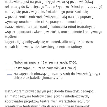
nastawiona jest na pracę przygotowawczą przed właściwą
rekrutacją do Dziecięcego Teatru Szydełko. Dzieci podczas zajęć
nauczą się pracy w grupie, świadomego poruszania się
w przestrzeni scenicznej. Ćwiczenia mają na celu poprawę
wymowy, uruchomienie ciała, pracę nad emocjami,
uwrażliwienie na teatr, naukę budowania etiud teatralnych,
wsparcie poczucia własnej wartości, uruchomienie kreatywnego
myślenia.
Zajęcia będą odbywały się w poniedziałki od g. 17:00-18:30
na sali klubowej Wodzisławskiego Centrum Kultury.
Nabór na zajęcia: 15 września, godz. 17:00.
Koszt zajęć: 700 zł na cały rok (70 zł/m-c).
Na zajęciach obowiązuje czarny strój do ćwiczeń (getry, t-
shirt) oraz baletki gimnastyczne.
Instruktorem prowadzącym jest Dorota Krawczyk, pedagog,
animator, reżyser teatrów dziecięcych i młodzieżowych,
koordynator projektów teatralnych, warsztatowiec, juror
przeglądów teatralnych dla dzieci i młodzieży, kierownik