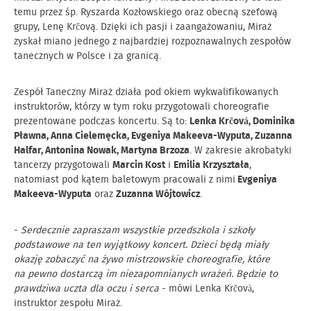
temu przez śp. Ryszarda Kozłowskiego oraz obecną szefową
grupy, Lenę Krčovą. Dzięki ich pasji i zaangażowaniu, Miraż
zyskał miano jednego z najbardziej rozpoznawalnych zespołów
tanecznych w Polsce i za granicą.
Zespół Taneczny Miraż działa pod okiem wykwalifikowanych
instruktorów, którzy w tym roku przygotowali choreografie
prezentowane podczas koncertu. Są to:
Lenka Krčová, Dominika
Pławna, Anna Cielemęcka, Evgeniya Makeeva-Wyputa, Zuzanna
Halfar, Antonina Nowak, Martyna Brzoza
. W zakresie akrobatyki
tancerzy przygotowali
Marcin Kost
i
Emilia Krzyształa
,
natomiast pod kątem baletowym pracowali z nimi
Evgeniya
Makeeva-Wyputa
oraz
Zuzanna Wójtowicz
.
-
Serdecznie zapraszam wszystkie przedszkola i szkoły
podstawowe na ten wyjątkowy koncert. Dzieci będą miały
okazję zobaczyć na żywo mistrzowskie choreografie, które
na pewno dostarczą im niezapomnianych wrażeń. Będzie to
prawdziwa uczta dla oczu i serca
- mówi Lenka Krčovà,
instruktor zespołu Miraż.