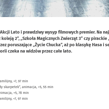
 Akcji Lato i prawdziwy wysyp filmowych premier. Na 
dził koleją 2”, „Szkoła Magicznych Zwierząt 3” czy pirack
 przez poruszające „Życie Chucka”, aż po klasykę Hasa i
rii czeka na widzów przez całe lato.
milijny, +7, 97 min
y skarpetek”, animacja, +5, 55 min
nimacja, +5, 78 min
milijny, +7, 97 min