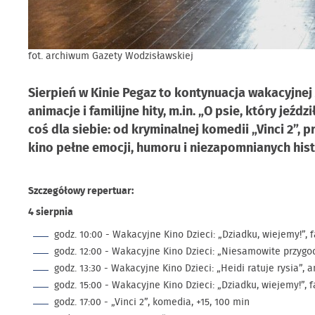
fot. archiwum Gazety Wodzisławskiej
Sierpień w Kinie Pegaz to kontynuacja wakacyjnej
animacje i familijne hity, m.in. „O psie, który jeź
coś dla siebie: od kryminalnej komedii „Vinci 2”,
kino pełne emocji, humoru i niezapomnianych histo
Szczegółowy repertuar:
4 sierpnia
godz. 10:00 - Wakacyjne Kino Dzieci: „Dziadku, wiejemy!”, fa
godz. 12:00 - Wakacyjne Kino Dzieci: „Niesamowite przygod
godz. 13:30 - Wakacyjne Kino Dzieci: „Heidi ratuje rysia”, a
godz. 15:00 - Wakacyjne Kino Dzieci: „Dziadku, wiejemy!”, fa
godz. 17:00 - „Vinci 2”, komedia, +15, 100 min