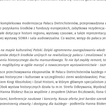
ła kompleksowa modernizacja Pałacu Dietrichsteinów, przeprowadzona w
ięki pozyskaniu środków z funduszy europejskich, zabytkowa rezydencja
łe dotyczące historii regionu, wystawy czasowe, a także reprezentacy
nej wystawy SOWA i sala audiowizualna. Co ważne, wstęp do pałacu jes
ucji na mapie kulturalnej Polski. Dzięki ogromnemu zaangażowaniu wład
nów złotych środków unijnych na rewitalizację pałacu i zrealizować to
niu historycznego dachu mansardowego. To nie był zwykły remont, to 
nie moglibyśmy w ogóle marzyć o nowoczesnym wystawiennictwie
- zaz
jsce przechowywania eksponatów. W Pałacu Dietrichsteinów każdego ro
two historyczne i kulturowe w szczególności ziemi wodzisławskiej. Prac
iem Kingi Kłosińskiej i Dział Historii, w którym głównym specjalistom 
Obok wystaw historycznych działa tu m.in. Strefa Odkrywania, Wyobraź
 Hanna Blokesz-Bacza wspólnie z zespołem (Adrian Biczkowski, Ilona 
ystami, konferencje naukowe i koncerty. Nasza oferta jest bardzo szer
rzestrzenią otwartą i dostępną dla każdego
- podkreśla Hanna Bloke