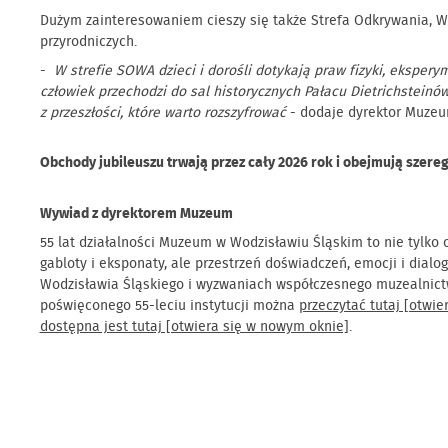
Dużym zainteresowaniem cieszy się także Strefa Odkrywania, W
przyrodniczych.
-
W strefie SOWA dzieci i dorośli dotykają praw fizyki, ekspe
człowiek przechodzi do sal historycznych Pałacu Dietrichsteinów
z przeszłości, które warto rozszyfrować
- dodaje dyrektor Muze
Obchody jubileuszu trwają przez cały 2026 rok i obejmują sze
Wywiad z dyrektorem Muzeum
55 lat działalności Muzeum w Wodzisławiu Śląskim to nie tylko 
gabloty i eksponaty, ale przestrzeń doświadczeń, emocji i dialo
Wodzisławia Śląskiego i wyzwaniach współczesnego muzealnic
poświęconego 55-leciu instytucji można
przeczytać tutaj [otwi
dostępna jest tutaj [otwiera się w nowym oknie]
.