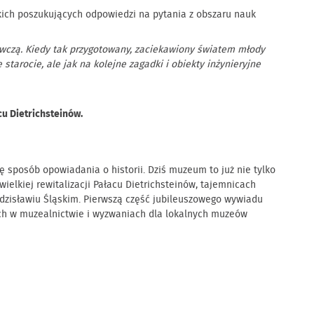
kich poszukujących odpowiedzi na pytania z obszaru nauk
awczą. Kiedy tak przygotowany, zaciekawiony światem młody
tarocie, ale jak na kolejne zagadki i obiekty inżynieryjne
u Dietrichsteinów.
ę sposób opowiadania o historii. Dziś muzeum to już nie tylko
ielkiej rewitalizacji Pałacu Dietrichsteinów, tajemnicach
isławiu Śląskim. Pierwszą część jubileuszowego wywiadu
ach w muzealnictwie i wyzwaniach dla lokalnych muzeów