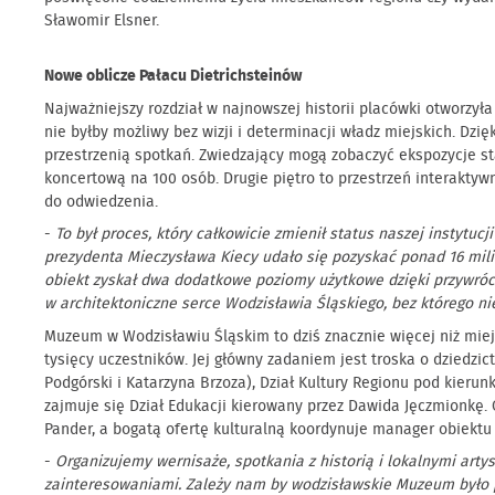
Sławomir Elsner.
Nowe oblicze Pałacu Dietrichsteinów
Najważniejszy rozdział w najnowszej historii placówki otworzy
nie byłby możliwy bez wizji i determinacji władz miejskich. Dz
przestrzenią spotkań. Zwiedzający mogą zobaczyć ekspozycje sta
koncertową na 100 osób. Drugie piętro to przestrzeń interaktyw
do odwiedzenia.
-
To był proces, który całkowicie zmienił status naszej instyt
prezydenta Mieczysława Kiecy udało się pozyskać ponad 16 milio
obiekt zyskał dwa dodatkowe poziomy użytkowe dzięki przywróce
w architektoniczne serce Wodzisławia Śląskiego, bez którego 
Muzeum w Wodzisławiu Śląskim to dziś znacznie więcej niż mie
tysięcy uczestników. Jej główny zadaniem jest troska o dziedzic
Podgórski i Katarzyna Brzoza), Dział Kultury Regionu pod kierunk
zajmuje się Dział Edukacji kierowany przez Dawida Jęczmionkę. 
Pander, a bogatą ofertę kulturalną koordynuje manager obiektu
-
Organizujemy wernisaże, spotkania z historią i lokalnymi art
zainteresowaniami. Zależy nam by wodzisławskie Muzeum było p