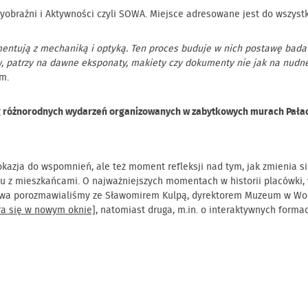
yobraźni i Aktywności czyli SOWA. Miejsce adresowane jest do wszyst
rymentują z mechaniką i optyką. Ten proces buduje w nich postawę bad
, patrzy na dawne eksponaty, makiety czy dokumenty nie jak na nudne s
um.
reg różnorodnych wydarzeń organizowanych w zabytkowych murach Pałac
okazja do wspomnień, ale też moment refleksji nad tym, jak zmienia si
gu z mieszkańcami. O najważniejszych momentach w historii placówki, w
twa porozmawialiśmy ze Sławomirem Kulpą, dyrektorem Muzeum w Wodz
era się w nowym oknie]
, natomiast druga, m.in. o interaktywnych form