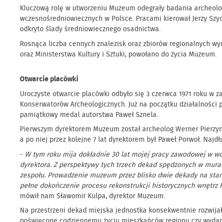
Kluczową rolę w utworzeniu Muzeum odegrały badania archeolog
wczesnośredniowiecznych w Polsce. Pracami kierował Jerzy Szy
odkryto ślady średniowiecznego osadnictwa.
Rosnąca liczba cennych znalezisk oraz zbiorów regionalnych 
oraz Ministerstwa Kultury i Sztuki, powołano do życia Muzeum.
Otwarcie placówki
Uroczyste otwarcie placówki odbyło się 3 czerwca 1971 roku w 
Konserwatorów Archeologicznych. Już na początku działalności 
pamiątkowy medal autorstwa Paweł Sznela.
Pierwszym dyrektorem Muzeum został archeolog Werner Pierzyna, 
a po niej przez kolejne 7 lat dyrektorem był Paweł Porwoł. Naj
-
W tym roku mija dokładnie 30 lat mojej pracy zawodowej w wo
dyrektora. Z perspektywy tych trzech dekad spędzonych w murac
zespołu. Prowadzenie muzeum przez blisko dwie dekady na stan
pełne dokończenie procesu rekonstrukcji historycznych wnętrz 
mówił nam Sławomir Kulpa, dyrektor Muzeum.
Na przestrzeni dekad miejska jednostka konsekwentnie rozwijał
poświęcone codziennemu życiu mieszkańców regionu czy wydarzen