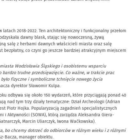
 latach 2018-2022. Ten architektoniczny i funkcjonalny przełom
 odzyskała dawny blask, stając się nowoczesną, żywą
jną salę z herbami dawnych właścicieli miasta oraz salę
t bezpłatny, co czyni go jeszcze bardziej atrakcyjnym miejscem
z miasta Wodzisławia Śląskiego i osobistemu wsparciu
 bardzo trudne przedsięwzięcie. Co ważne, w trakcie prac
było fizyczne i symboliczne tchnięcie nowego życia
nacza dyrektor Sławomir Kulpa.
ku odbywa się około 150 wydarzeń, które przyciągają ponad 40
ują nad tym trzy działy tematyczne: Dział Archeologii (Adrian
jest Piotr Hojka. Popularyzacją zagadnień specjalistycznych
ni i Aktywności (SOWA), którą zarządza Aleksandra Giera-
Gatnarczyk, Marcin Uliarczyk, Iwona Waćkowska).
oka, bo chcemy dotrzeć do odbiorców w różnym wieku i z różnymi
sz-Bacza, manager obiektu.