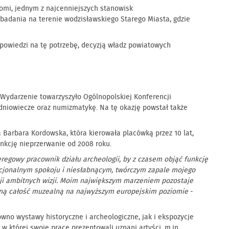
omi, jednym z najcenniejszych stanowisk
adania na terenie wodzisławskiego Starego Miasta, gdzie
owiedzi na tę potrzebę, decyzją władz powiatowych
 Wydarzenie towarzyszyło Ogólnopolskiej Konferencji
edniowiecze oraz numizmatykę. Na tę okazję powstał także
 Barbara Kordowska, która kierowała placówką przez 10 lat,
unkcję nieprzerwanie od 2008 roku.
egowy pracownik działu archeologii, by z czasem objąć funkcję
tucjonalnym spokoju i niesłabnącym, twórczym zapale mojego
ji ambitnych wizji. Moim największym marzeniem pozostaje
pójną całość muzealną na najwyższym europejskim poziomie
-
wno wystawy historyczne i archeologiczne, jak i ekspozycje
której swoje prace prezentowali uznani artyści, m.in.