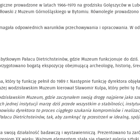
iczne prowadzone w latach 1966–1970 na grodzisku Golęszyców w Lub
dłowski z Muzeum Górnośląskiego w Bytomiu. Równolegle prowadzono b
wymagała odpowiednich warunków przechowywania i opracowania. W odp
zabytkowym Pałacu Dietrichsteinów, gdzie Muzeum funkcjonuje do dziś.
przygotowano bogatą ekspozycję obejmującą archeologię, historię, śr
który tę funkcję pełnił do 1989 r. Następnie funkcję dyrektora objęła
dłużej wodzisławskim Muzeum kierował Sławomir Kulpa, który pełni tę f
dzisławskim Muzeum, gdzie zaczynałem swoją drogę najpierw jako szer
h jednej instytucji marzę dziś przede wszystkim o stabilności, insty
owisku dyrektora to proces ciągłego szukania kompromisów i realizac
Pałacu Dietrichsteinów, tak, aby zamknąć tę przestrzeń w idealną, s
a swoją działalność badawczą i wystawienniczą. Prezentowano tu zaró
iom XX wieku. Ważnym elementem stała się również galeria sztuki, w 