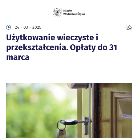
24 - 03 - 2025
Użytkowanie wieczyste i
przekształcenia. Opłaty do 31
marca