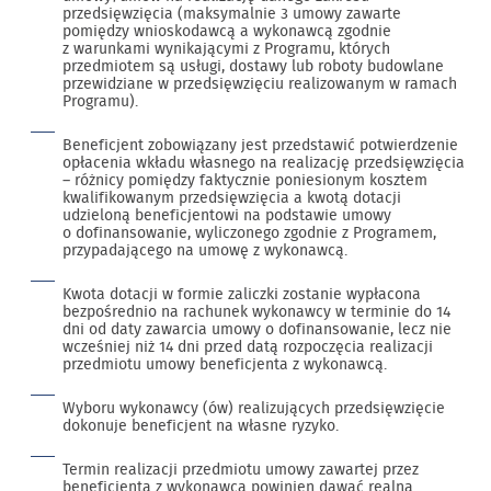
przedsięwzięcia (maksymalnie 3 umowy zawarte
pomiędzy wnioskodawcą a wykonawcą zgodnie
z warunkami wynikającymi z Programu, których
przedmiotem są usługi, dostawy lub roboty budowlane
przewidziane w przedsięwzięciu realizowanym w ramach
Programu).
Beneficjent zobowiązany jest przedstawić potwierdzenie
opłacenia wkładu własnego na realizację przedsięwzięcia
– różnicy pomiędzy faktycznie poniesionym kosztem
kwalifikowanym przedsięwzięcia a kwotą dotacji
udzieloną beneficjentowi na podstawie umowy
o dofinansowanie, wyliczonego zgodnie z Programem,
przypadającego na umowę z wykonawcą.
Kwota dotacji w formie zaliczki zostanie wypłacona
bezpośrednio na rachunek wykonawcy w terminie do 14
dni od daty zawarcia umowy o dofinansowanie, lecz nie
wcześniej niż 14 dni przed datą rozpoczęcia realizacji
przedmiotu umowy beneficjenta z wykonawcą.
Wyboru wykonawcy (ów) realizujących przedsięwzięcie
dokonuje beneficjent na własne ryzyko.
Termin realizacji przedmiotu umowy zawartej przez
beneficjenta z wykonawcą powinien dawać realną