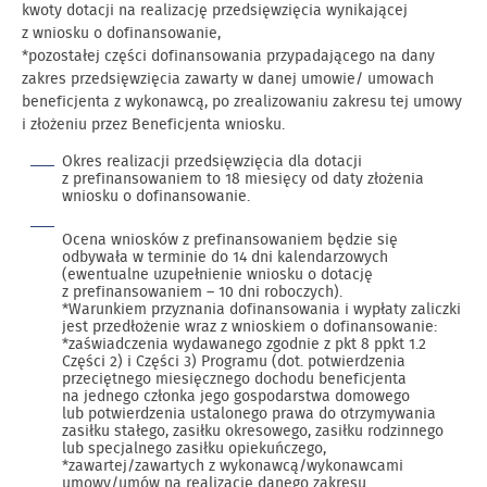
kwoty dotacji na realizację przedsięwzięcia wynikającej
z wniosku o dofinansowanie,
*pozostałej części dofinansowania przypadającego na dany
zakres przedsięwzięcia zawarty w danej umowie/ umowach
beneficjenta z wykonawcą, po zrealizowaniu zakresu tej umowy
i złożeniu przez Beneficjenta wniosku.
Okres realizacji przedsięwzięcia dla dotacji
z prefinansowaniem to 18 miesięcy od daty złożenia
wniosku o dofinansowanie.
Ocena wniosków z prefinansowaniem będzie się
odbywała w terminie do 14 dni kalendarzowych
(ewentualne uzupełnienie wniosku o dotację
z prefinansowaniem – 10 dni roboczych).
*Warunkiem przyznania dofinansowania i wypłaty zaliczki
jest przedłożenie wraz z wnioskiem o dofinansowanie:
*zaświadczenia wydawanego zgodnie z pkt 8 ppkt 1.2
Części 2) i Części 3) Programu (dot. potwierdzenia
przeciętnego miesięcznego dochodu beneficjenta
na jednego członka jego gospodarstwa domowego
lub potwierdzenia ustalonego prawa do otrzymywania
zasiłku stałego, zasiłku okresowego, zasiłku rodzinnego
lub specjalnego zasiłku opiekuńczego,
*zawartej/zawartych z wykonawcą/wykonawcami
umowy/umów na realizację danego zakresu