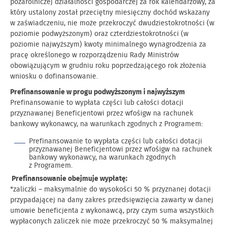
pozarolniczej działalności gospodarczej za rok kalendarzowy, za
który ustalony został przeciętny miesięczny dochód wskazany
w zaświadczeniu, nie może przekroczyć dwudziestokrotności (w
poziomie podwyższonym) oraz czterdziestokrotności (w
poziomie najwyższym) kwoty minimalnego wynagrodzenia za
pracę określonego w rozporządzeniu Rady Ministrów
obowiązującym w grudniu roku poprzedzającego rok złożenia
wniosku o dofinansowanie.
Prefinansowanie w progu podwyższonym i najwyższym
Prefinansowanie to wypłata części lub całości dotacji
przyznawanej Beneficjentowi przez wfośigw na rachunek
bankowy wykonawcy, na warunkach zgodnych z Programem:
Prefinansowanie to wypłata części lub całości dotacji
przyznawanej Beneficjentowi przez wfośigw na rachunek
bankowy wykonawcy, na warunkach zgodnych
z Programem.
Prefinansowanie obejmuje wypłatę:
*zaliczki – maksymalnie do wysokości 50 % przyznanej dotacji
przypadającej na dany zakres przedsięwzięcia zawarty w danej
umowie beneficjenta z wykonawcą, przy czym suma wszystkich
wypłaconych zaliczek nie może przekroczyć 50 % maksymalnej