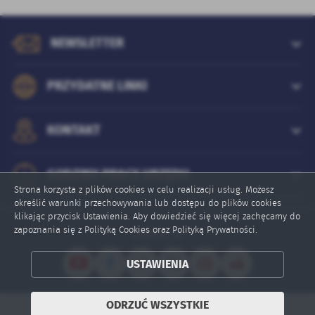
NEWSLETTER
PRZYDATNE LINKI
KONTAKT
GODZINY PRACY URZĘDU
Strona korzysta z plików cookies w celu realizacji usług. Możesz
określić warunki przechowywania lub dostępu do plików cookies
klikając przycisk Ustawienia. Aby dowiedzieć się więcej zachęcamy do
zapoznania się z Polityką Cookies oraz Polityką Prywatności.
Online: 12
ZAPISZ WYBRANE
USTAWIENIA
ODRZUĆ WSZYSTKIE
ODRZUĆ WSZYSTKIE
ZEZWÓL NA WSZYSTKIE